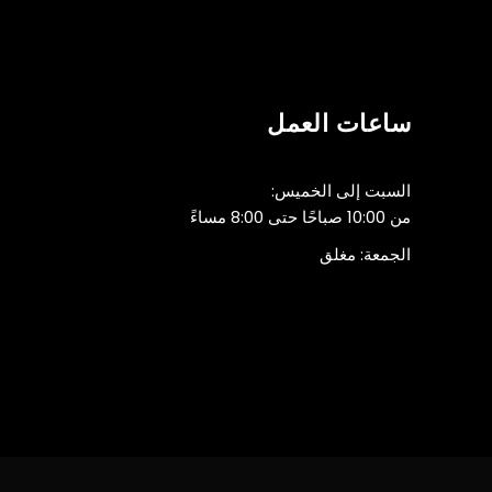
٥ شارع إيميم – البطين – W17 03 – أبوظبي، الإمارات العربية المتحدة
ساعات العمل
السبت إلى الخميس:
من 10:00 صباحًا حتى 8:00 مساءً
الجمعة: مغلق