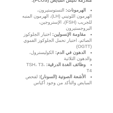
متلازمة تكيّس المبايض (PCOS):
الهرمونات:
التستوستيرون،
الهرمون اللوتيني (LH)، الهرمون المنبه
للجريب (FSH)، الإستروجين،
البروجستيرون
مقاومة الإنسولين:
اختبار الجلوكوز
الصائم، اختبار تحمل الجلوكوز الفموي
(OGTT)
الدهون في الدم:
الكوليسترول،
والدهون الثلاثية
وظائف الغدة الدرقية:
TSH، T3،
T4
الأشعة الصوتية (السونار):
لفحص
المبايض والتأكد من وجود أكياس