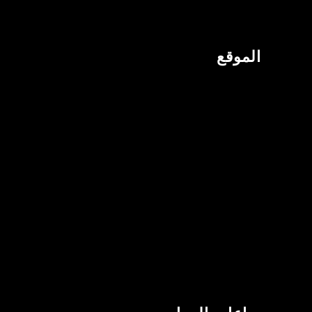
الموقع
٥ شارع إيميم – البطين – W17 03 – أبوظبي، الإمارات العربية المتحدة