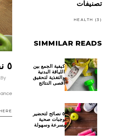
تصنيفات
HEALTH
(3)
SIMMILAR READS
٥ نصائح غذائية أساسية لتحقيق نتائج أفضل في اللياقة البدنية
كيفية الجمع بين
اللياقة البدنية
By:
والتغذية لتحقيق
أقصى النتائج
mance.
HERE
٥ نصائح لتحضير
وجبات صحية
بسرعة وسهولة