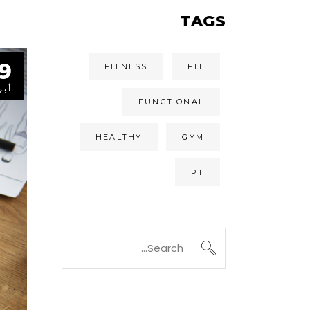
TAGS
9
FITNESS
FIT
أبر
FUNCTIONAL
HEALTHY
GYM
PT
Search
for: