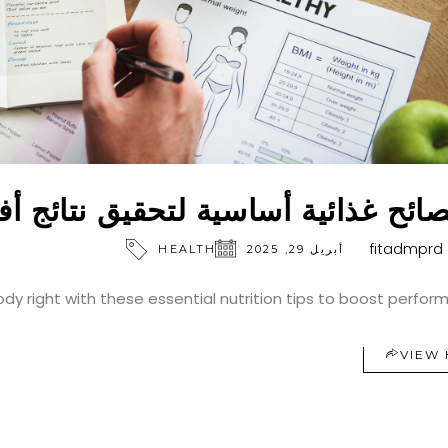
fitadmprd
أبريل 29, 2025
HEALTH
ody right with these essential nutrition tips to boost perfor
VIEW 