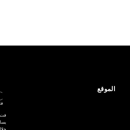
الموقع
فت ك
يسا
خلا