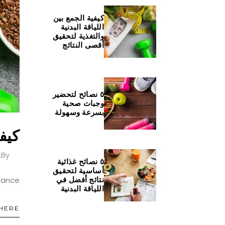
كيفية الجمع بين
اللياقة البدنية
والتغذية لتحقيق
أقصى النتائج
٥ نصائح لتحضير
وجبات صحية
بسرعة وسهولة
كيفي
By:
٥ نصائح غذائية
أساسية لتحقيق
mance.
نتائج أفضل في
اللياقة البدنية
HERE